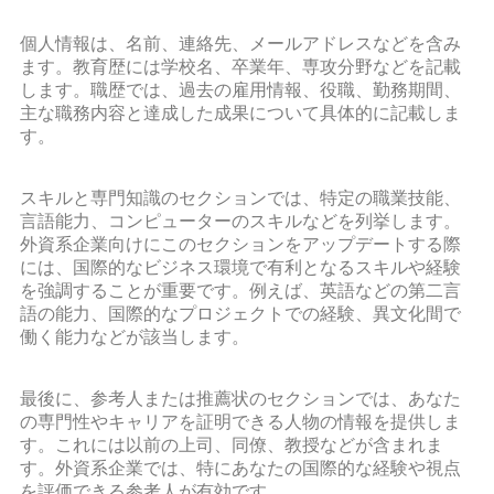
個人情報は、名前、連絡先、メールアドレスなどを含み
ます。教育歴には学校名、卒業年、専攻分野などを記載
します。職歴では、過去の雇用情報、役職、勤務期間、
主な職務内容と達成した成果について具体的に記載しま
す。
スキルと専門知識のセクションでは、特定の職業技能、
言語能力、コンピューターのスキルなどを列挙します。
外資系企業向けにこのセクションをアップデートする際
には、国際的なビジネス環境で有利となるスキルや経験
を強調することが重要です。例えば、英語などの第二言
語の能力、国際的なプロジェクトでの経験、異文化間で
働く能力などが該当します。
最後に、参考人または推薦状のセクションでは、あなた
の専門性やキャリアを証明できる人物の情報を提供しま
す。これには以前の上司、同僚、教授などが含まれま
す。外資系企業では、特にあなたの国際的な経験や視点
を評価できる参考人が有効です。