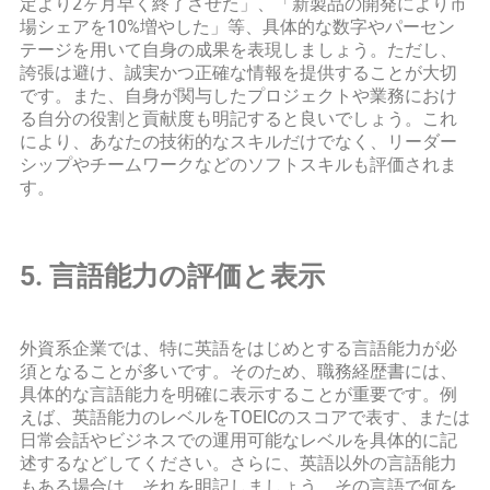
定より2ヶ月早く終了させた」、「新製品の開発により市
場シェアを10%増やした」等、具体的な数字やパーセン
テージを用いて自身の成果を表現しましょう。ただし、
誇張は避け、誠実かつ正確な情報を提供することが大切
です。また、自身が関与したプロジェクトや業務におけ
る自分の役割と貢献度も明記すると良いでしょう。これ
により、あなたの技術的なスキルだけでなく、リーダー
シップやチームワークなどのソフトスキルも評価されま
す。
5. 言語能力の評価と表示
外資系企業では、特に英語をはじめとする言語能力が必
須となることが多いです。そのため、職務経歴書には、
具体的な言語能力を明確に表示することが重要です。例
えば、英語能力のレベルをTOEICのスコアで表す、または
日常会話やビジネスでの運用可能なレベルを具体的に記
述するなどしてください。さらに、英語以外の言語能力
もある場合は、それを明記しましょう。その言語で何を